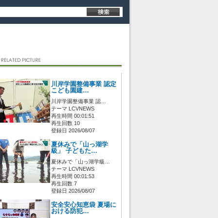
川岸学園整備事業 認定
こども園建…
川岸学園整備事業 認…
テーマ LCVNEWS
再生時間 00:01:51
再生回数 10
登録日 2026/08/07
夏休みで「山っ湖学
級」 子どもた…
夏休みで「山っ湖学級…
テーマ LCVNEWS
再生時間 00:01:53
再生回数 7
登録日 2026/08/07
安全安心知恵袋 夏場に
おける防犯…