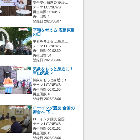
安全安心知恵袋 夏場…
テーマ LCVNEWS
再生時間 00:04:17
再生回数 4
登録日 2026/08/07
平和を考える 広島原爆
の日
平和を考える 広島原…
テーマ LCVNEWS
再生時間 00:02:30
再生回数 34
登録日 2026/08/06
気象をもっと身近に！
車山気象レ…
気象をもっと身近に！…
テーマ LCVNEWS
再生時間 00:01:55
再生回数 16
登録日 2026/08/06
ローイング競技 全国の
舞台へ 下…
ローイング競技 全国…
テーマ LCVNEWS
再生時間 00:01:52
再生回数 15
登録日 2026/08/06