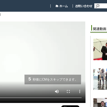
細
5
秒後にCMをスキップできます。