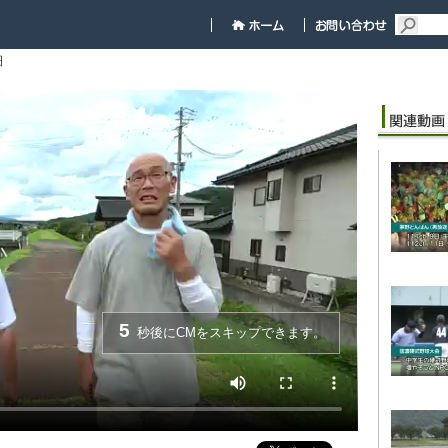
細
5
秒後にCMをスキップできます。