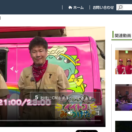
細
5
秒後にCMをスキップできます。