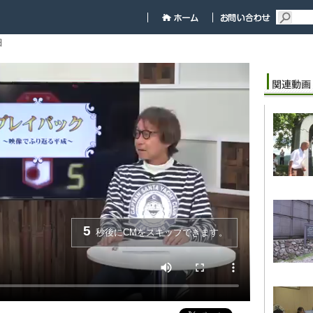
細
5
秒後にCMをスキップできます。