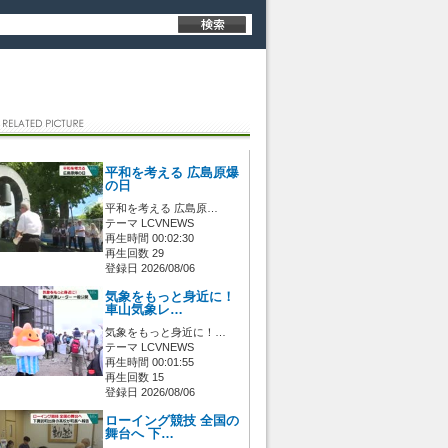
平和を考える 広島原爆
の日
平和を考える 広島原…
テーマ LCVNEWS
再生時間 00:02:30
再生回数 29
登録日 2026/08/06
気象をもっと身近に！
車山気象レ…
気象をもっと身近に！…
テーマ LCVNEWS
再生時間 00:01:55
再生回数 15
登録日 2026/08/06
ローイング競技 全国の
舞台へ 下…