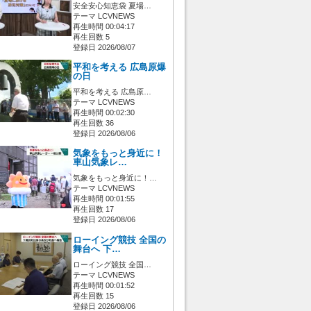
安全安心知恵袋 夏場…
テーマ LCVNEWS
再生時間 00:04:17
再生回数 5
登録日 2026/08/07
平和を考える 広島原爆
の日
平和を考える 広島原…
テーマ LCVNEWS
再生時間 00:02:30
再生回数 36
登録日 2026/08/06
気象をもっと身近に！
車山気象レ…
気象をもっと身近に！…
テーマ LCVNEWS
再生時間 00:01:55
再生回数 17
登録日 2026/08/06
ローイング競技 全国の
舞台へ 下…
ローイング競技 全国…
テーマ LCVNEWS
再生時間 00:01:52
再生回数 15
登録日 2026/08/06