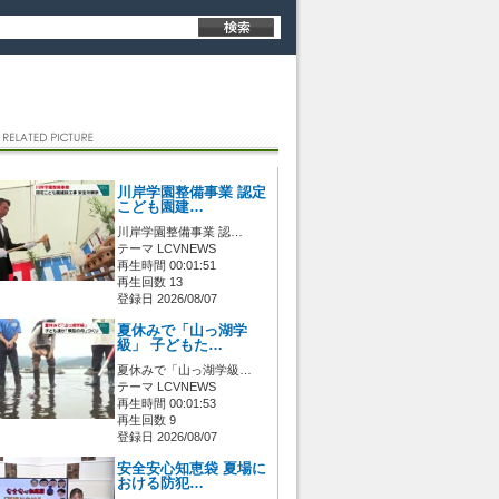
川岸学園整備事業 認定
こども園建…
川岸学園整備事業 認…
テーマ LCVNEWS
再生時間 00:01:51
再生回数 13
登録日 2026/08/07
夏休みで「山っ湖学
級」 子どもた…
夏休みで「山っ湖学級…
テーマ LCVNEWS
再生時間 00:01:53
再生回数 9
登録日 2026/08/07
安全安心知恵袋 夏場に
おける防犯…