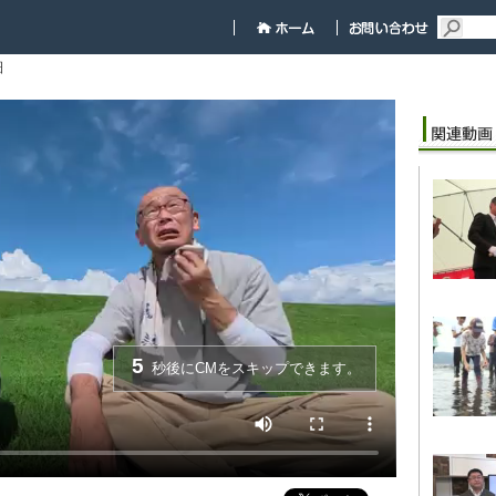
細
5
秒後にCMをスキップできます。