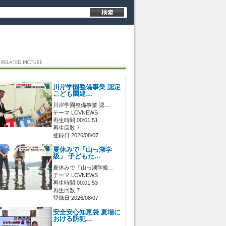
川岸学園整備事業 認定
こども園建…
川岸学園整備事業 認…
テーマ LCVNEWS
再生時間 00:01:51
再生回数 7
登録日 2026/08/07
夏休みで「山っ湖学
級」 子どもた…
夏休みで「山っ湖学級…
テーマ LCVNEWS
再生時間 00:01:53
再生回数 7
登録日 2026/08/07
安全安心知恵袋 夏場に
おける防犯…