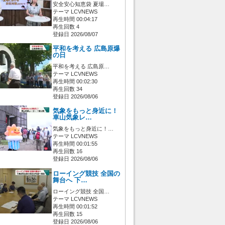
安全安心知恵袋 夏場…
テーマ LCVNEWS
再生時間 00:04:17
再生回数 4
登録日 2026/08/07
平和を考える 広島原爆
の日
平和を考える 広島原…
テーマ LCVNEWS
再生時間 00:02:30
再生回数 34
登録日 2026/08/06
気象をもっと身近に！
車山気象レ…
気象をもっと身近に！…
テーマ LCVNEWS
再生時間 00:01:55
再生回数 16
登録日 2026/08/06
ローイング競技 全国の
舞台へ 下…
ローイング競技 全国…
テーマ LCVNEWS
再生時間 00:01:52
再生回数 15
登録日 2026/08/06