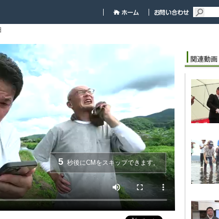
細
5
秒後にCMをスキップできます。