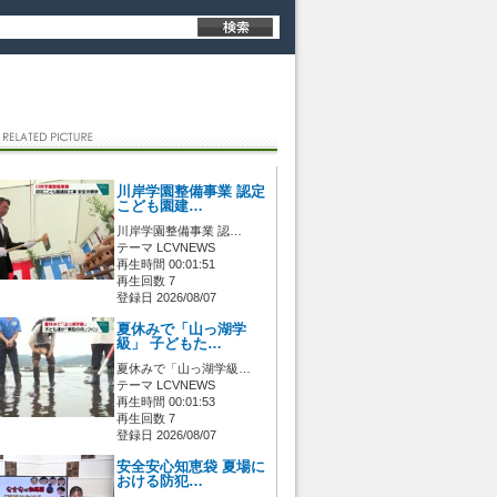
川岸学園整備事業 認定
こども園建…
川岸学園整備事業 認…
テーマ LCVNEWS
再生時間 00:01:51
再生回数 7
登録日 2026/08/07
夏休みで「山っ湖学
級」 子どもた…
夏休みで「山っ湖学級…
テーマ LCVNEWS
再生時間 00:01:53
再生回数 7
登録日 2026/08/07
安全安心知恵袋 夏場に
おける防犯…