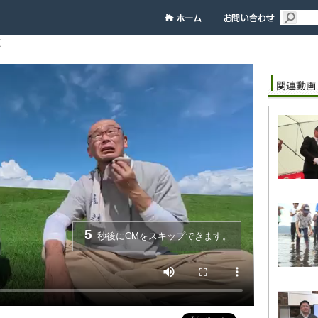
細
5
秒後にCMをスキップできます。