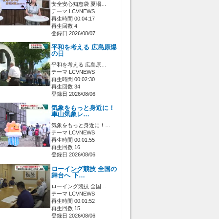
安全安心知恵袋 夏場…
テーマ LCVNEWS
再生時間 00:04:17
再生回数 4
登録日 2026/08/07
平和を考える 広島原爆
の日
平和を考える 広島原…
テーマ LCVNEWS
再生時間 00:02:30
再生回数 34
登録日 2026/08/06
気象をもっと身近に！
車山気象レ…
気象をもっと身近に！…
テーマ LCVNEWS
再生時間 00:01:55
再生回数 16
登録日 2026/08/06
ローイング競技 全国の
舞台へ 下…
ローイング競技 全国…
テーマ LCVNEWS
再生時間 00:01:52
再生回数 15
登録日 2026/08/06