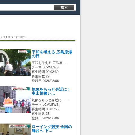
平和を考える 広島原爆
の日
平和を考える 広島原…
テーマ LCVNEWS
再生時間 00:02:30
再生回数 29
登録日 2026/08/06
気象をもっと身近に！
車山気象レ…
気象をもっと身近に！…
テーマ LCVNEWS
再生時間 00:01:55
再生回数 15
登録日 2026/08/06
ローイング競技 全国の
舞台へ 下…