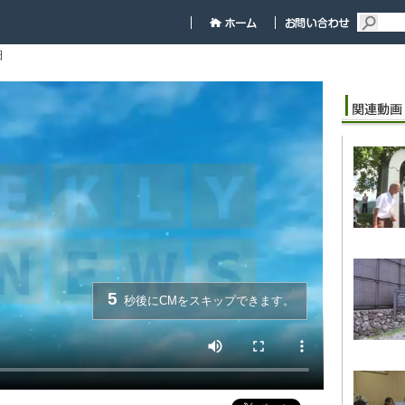
細
5
秒後にCMをスキップできます。