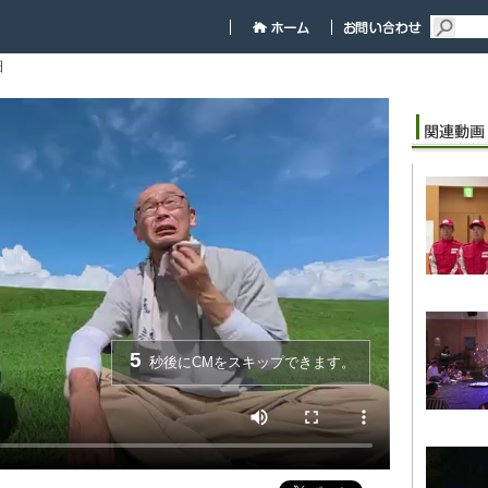
細
5
秒後にCMをスキップできます。