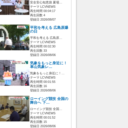
安全安心知恵袋 夏場…
テーマ LCVNEWS
再生時間 00:04:17
再生回数 4
登録日 2026/08/07
平和を考える 広島原爆
の日
平和を考える 広島原…
テーマ LCVNEWS
再生時間 00:02:30
再生回数 33
登録日 2026/08/06
気象をもっと身近に！
車山気象レ…
気象をもっと身近に！…
テーマ LCVNEWS
再生時間 00:01:55
再生回数 16
登録日 2026/08/06
ローイング競技 全国の
舞台へ 下…
ローイング競技 全国…
テーマ LCVNEWS
再生時間 00:01:52
再生回数 15
登録日 2026/08/06