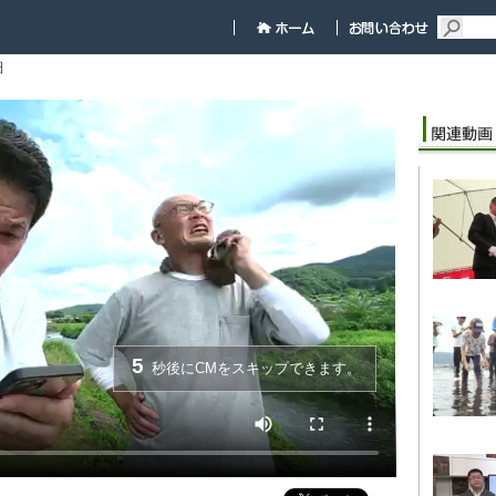
細
5
秒後にCMをスキップできます。