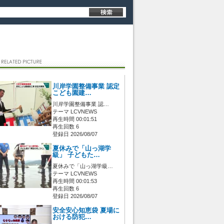
川岸学園整備事業 認定
こども園建…
川岸学園整備事業 認…
テーマ LCVNEWS
再生時間 00:01:51
再生回数 6
登録日 2026/08/07
夏休みで「山っ湖学
級」 子どもた…
夏休みで「山っ湖学級…
テーマ LCVNEWS
再生時間 00:01:53
再生回数 6
登録日 2026/08/07
安全安心知恵袋 夏場に
おける防犯…