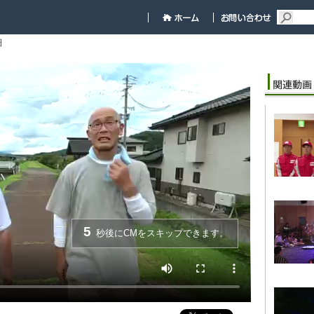
細
5
秒後にCMをスキップできます。