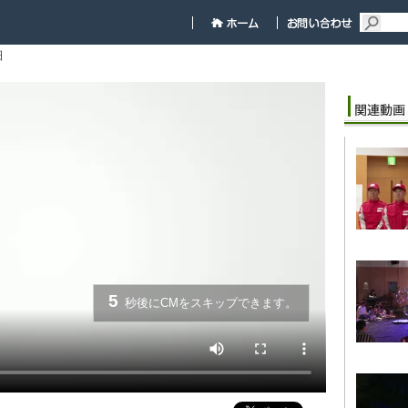
細
5
秒後にCMをスキップできます。