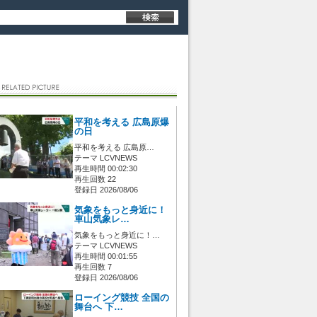
平和を考える 広島原爆
の日
平和を考える 広島原…
テーマ LCVNEWS
再生時間 00:02:30
再生回数 22
登録日 2026/08/06
気象をもっと身近に！
車山気象レ…
気象をもっと身近に！…
テーマ LCVNEWS
再生時間 00:01:55
再生回数 7
登録日 2026/08/06
ローイング競技 全国の
舞台へ 下…