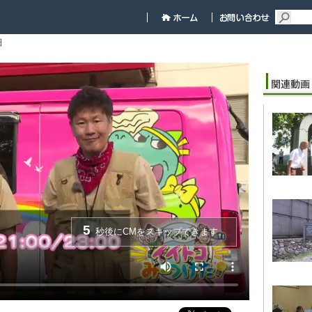
細
5
秒後にCMをスキップできます。