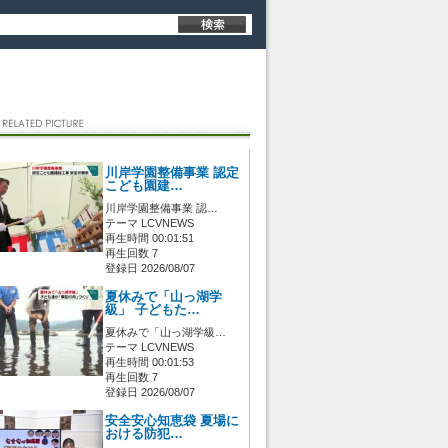
川岸学園整備事業 認定
こども園建…
川岸学園整備事業 認…
テーマ LCVNEWS
再生時間 00:01:51
再生回数 7
登録日 2026/08/07
夏休みで「山っ湖学
級」 子どもた…
夏休みで「山っ湖学級…
テーマ LCVNEWS
再生時間 00:01:53
再生回数 7
登録日 2026/08/07
安全安心知恵袋 夏場に
おける防犯…