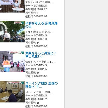
安全安心知恵袋 夏場…
テーマ LCVNEWS
再生時間 00:04:17
再生回数 4
登録日 2026/08/07
平和を考える 広島原爆
の日
平和を考える 広島原…
テーマ LCVNEWS
再生時間 00:02:30
再生回数 34
登録日 2026/08/06
気象をもっと身近に！
車山気象レ…
気象をもっと身近に！…
テーマ LCVNEWS
再生時間 00:01:55
再生回数 16
登録日 2026/08/06
ローイング競技 全国の
舞台へ 下…
ローイング競技 全国…
テーマ LCVNEWS
再生時間 00:01:52
再生回数 15
登録日 2026/08/06