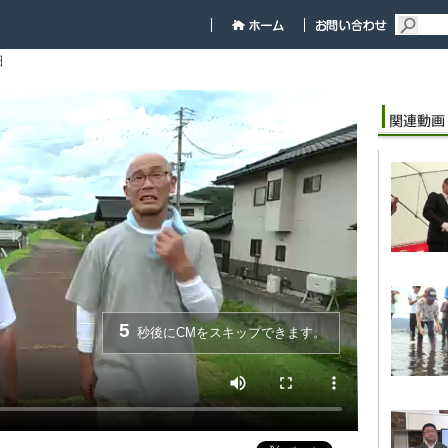
細
5
秒後にCMをスキップできます。