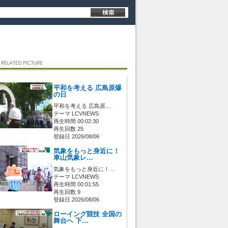
平和を考える 広島原爆
の日
平和を考える 広島原…
テーマ LCVNEWS
再生時間 00:02:30
再生回数 25
登録日 2026/08/06
気象をもっと身近に！
車山気象レ…
気象をもっと身近に！…
テーマ LCVNEWS
再生時間 00:01:55
再生回数 9
登録日 2026/08/06
ローイング競技 全国の
舞台へ 下…