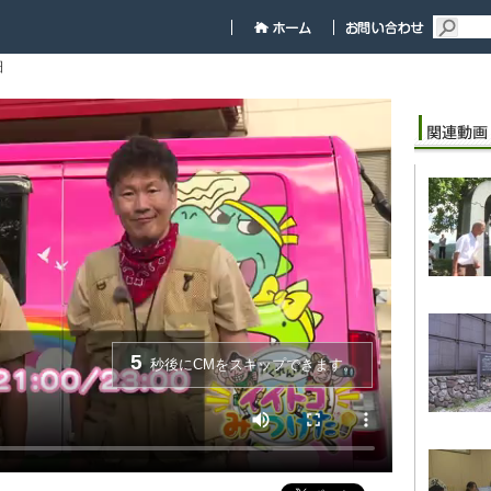
細
5
秒後にCMをスキップできます。