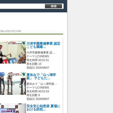
川岸学園整備事業 認定
こども園建…
川岸学園整備事業 認…
テーマ LCVNEWS
再生時間 00:01:51
再生回数 13
登録日 2026/08/07
夏休みで「山っ湖学
級」 子どもた…
夏休みで「山っ湖学級…
テーマ LCVNEWS
再生時間 00:01:53
再生回数 9
登録日 2026/08/07
安全安心知恵袋 夏場に
おける防犯…