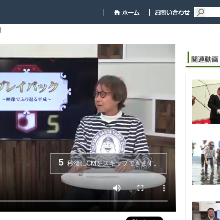
細
5
秒後にCMをスキップできます。