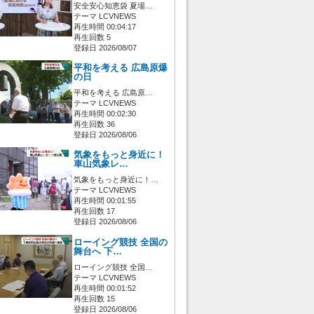
安全安心知恵袋 夏場…
テーマ LCVNEWS
再生時間 00:04:17
再生回数 5
登録日 2026/08/07
平和を考える 広島原爆
の日
平和を考える 広島原…
テーマ LCVNEWS
再生時間 00:02:30
再生回数 36
登録日 2026/08/06
気象をもっと身近に！
車山気象レ…
気象をもっと身近に！…
テーマ LCVNEWS
再生時間 00:01:55
再生回数 17
登録日 2026/08/06
ローイング競技 全国の
舞台へ 下…
ローイング競技 全国…
テーマ LCVNEWS
再生時間 00:01:52
再生回数 15
登録日 2026/08/06