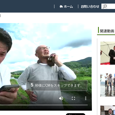
細
5
秒後にCMをスキップできます。