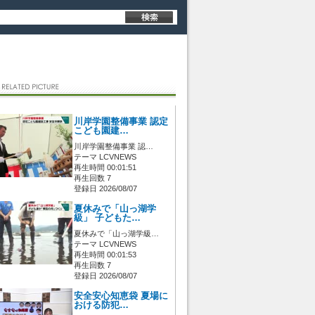
川岸学園整備事業 認定
こども園建…
川岸学園整備事業 認…
テーマ LCVNEWS
再生時間 00:01:51
再生回数 7
登録日 2026/08/07
夏休みで「山っ湖学
級」 子どもた…
夏休みで「山っ湖学級…
テーマ LCVNEWS
再生時間 00:01:53
再生回数 7
登録日 2026/08/07
安全安心知恵袋 夏場に
おける防犯…