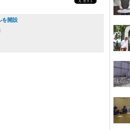
ルを開設
設