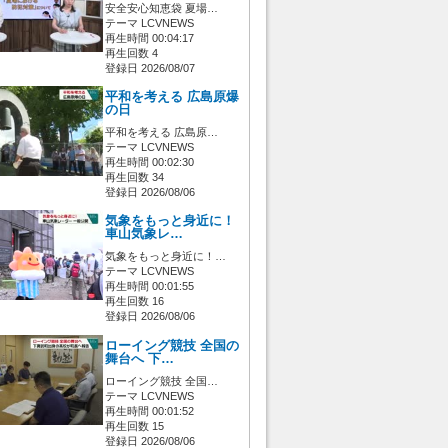
安全安心知恵袋 夏場…
テーマ LCVNEWS
再生時間 00:04:17
再生回数 4
登録日 2026/08/07
平和を考える 広島原爆
の日
平和を考える 広島原…
テーマ LCVNEWS
再生時間 00:02:30
再生回数 34
登録日 2026/08/06
気象をもっと身近に！
車山気象レ…
気象をもっと身近に！…
テーマ LCVNEWS
再生時間 00:01:55
再生回数 16
登録日 2026/08/06
ローイング競技 全国の
舞台へ 下…
ローイング競技 全国…
テーマ LCVNEWS
再生時間 00:01:52
再生回数 15
登録日 2026/08/06