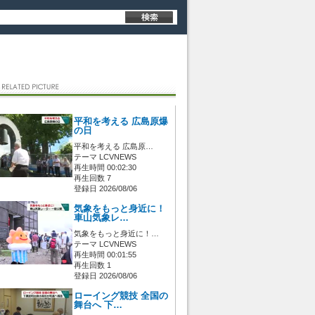
平和を考える 広島原爆
の日
平和を考える 広島原…
テーマ LCVNEWS
再生時間 00:02:30
再生回数 7
登録日 2026/08/06
気象をもっと身近に！
車山気象レ…
気象をもっと身近に！…
テーマ LCVNEWS
再生時間 00:01:55
再生回数 1
登録日 2026/08/06
ローイング競技 全国の
舞台へ 下…