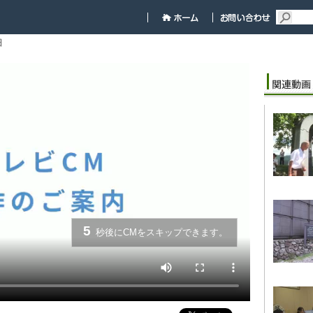
細
5
秒後にCMをスキップできます。