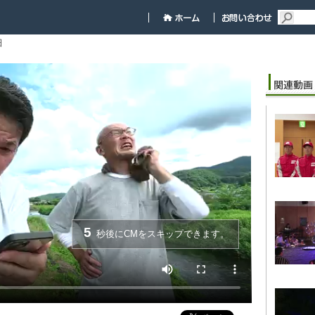
細
5
秒後にCMをスキップできます。