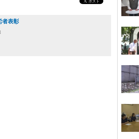
労者表彰
彰