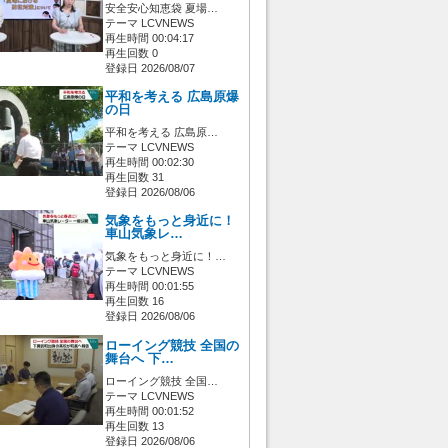
安全安心知恵袋 夏場…
テーマ LCVNEWS
再生時間 00:04:17
再生回数 0
登録日 2026/08/07
平和を考える 広島原爆
の日
平和を考える 広島原…
テーマ LCVNEWS
再生時間 00:02:30
再生回数 31
登録日 2026/08/06
気象をもっと身近に！
車山気象レ…
気象をもっと身近に！…
テーマ LCVNEWS
再生時間 00:01:55
再生回数 16
登録日 2026/08/06
ローイング競技 全国の
舞台へ 下…
ローイング競技 全国…
テーマ LCVNEWS
再生時間 00:01:52
再生回数 13
登録日 2026/08/06