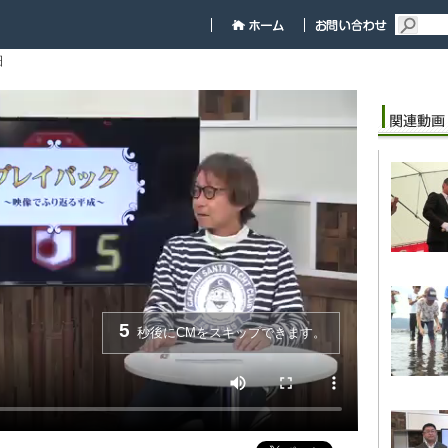
細
5
秒後にCMをスキップできます。