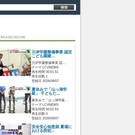
川岸学園整備事業 認定
こども園建…
川岸学園整備事業 認…
テーマ LCVNEWS
再生時間 00:01:51
再生回数 1
登録日 2026/08/07
夏休みで「山っ湖学
級」 子どもた…
夏休みで「山っ湖学級…
テーマ LCVNEWS
再生時間 00:01:53
再生回数 0
登録日 2026/08/07
安全安心知恵袋 夏場に
おける防犯…