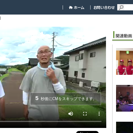
細
5
秒後にCMをスキップできます。