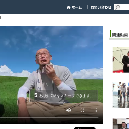
細
5
秒後にCMをスキップできます。