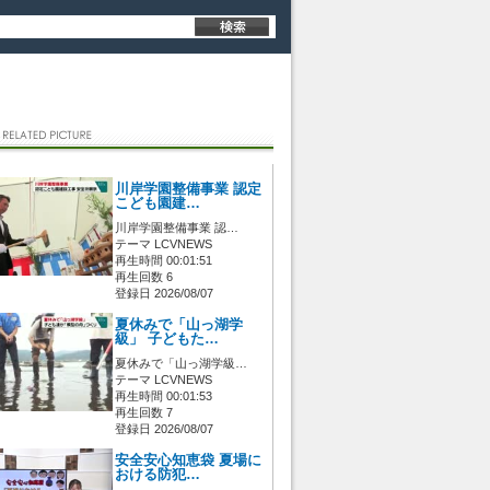
川岸学園整備事業 認定
こども園建…
川岸学園整備事業 認…
テーマ LCVNEWS
再生時間 00:01:51
再生回数 6
登録日 2026/08/07
夏休みで「山っ湖学
級」 子どもた…
夏休みで「山っ湖学級…
テーマ LCVNEWS
再生時間 00:01:53
再生回数 7
登録日 2026/08/07
安全安心知恵袋 夏場に
おける防犯…