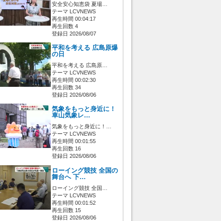
安全安心知恵袋 夏場…
テーマ LCVNEWS
再生時間 00:04:17
再生回数 4
登録日 2026/08/07
平和を考える 広島原爆
の日
平和を考える 広島原…
テーマ LCVNEWS
再生時間 00:02:30
再生回数 34
登録日 2026/08/06
気象をもっと身近に！
車山気象レ…
気象をもっと身近に！…
テーマ LCVNEWS
再生時間 00:01:55
再生回数 16
登録日 2026/08/06
ローイング競技 全国の
舞台へ 下…
ローイング競技 全国…
テーマ LCVNEWS
再生時間 00:01:52
再生回数 15
登録日 2026/08/06