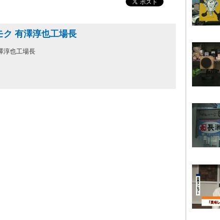
モク 有澤淳也工場長
澤淳也工場長