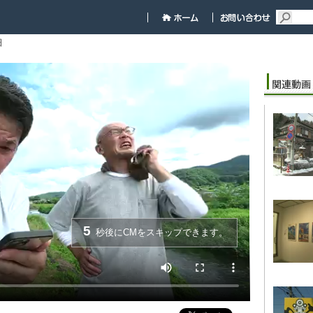
細
5
秒後にCMをスキップできます。