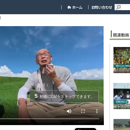
細
5
秒後にCMをスキップできます。