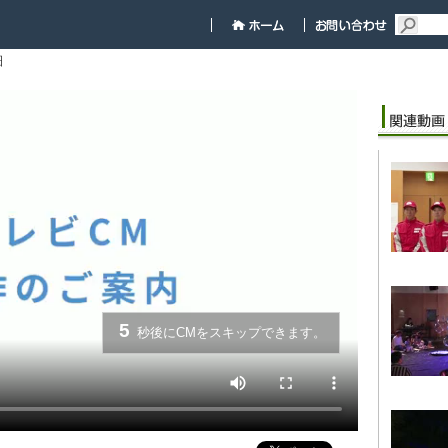
細
5
秒後にCMをスキップできます。