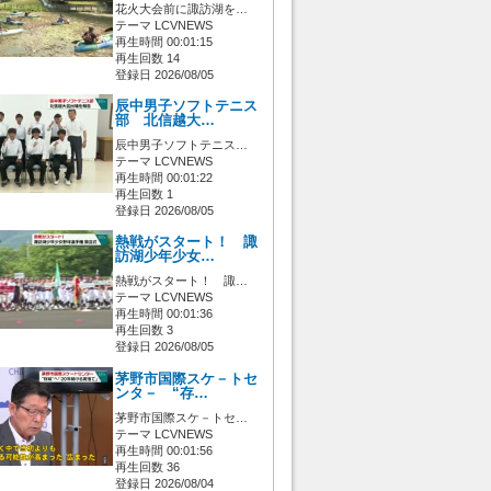
花火大会前に諏訪湖を…
テーマ LCVNEWS
再生時間 00:01:15
再生回数 14
登録日 2026/08/05
辰中男子ソフトテニス
部 北信越大…
辰中男子ソフトテニス…
テーマ LCVNEWS
再生時間 00:01:22
再生回数 1
登録日 2026/08/05
熱戦がスタート！ 諏
訪湖少年少女…
熱戦がスタート！ 諏…
テーマ LCVNEWS
再生時間 00:01:36
再生回数 3
登録日 2026/08/05
茅野市国際スケ－トセ
ンタ－ “存…
茅野市国際スケ－トセ…
テーマ LCVNEWS
再生時間 00:01:56
再生回数 36
登録日 2026/08/04