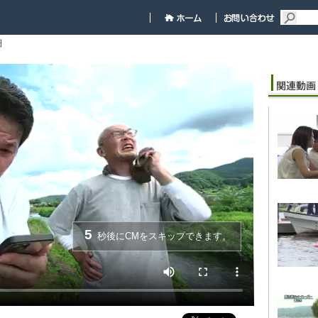
細
5
秒後にCMをスキップできます。