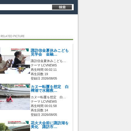
諏訪信金夏休みこども
見学会 金融…
諏訪信金夏休みこども…
テーマ LCVNEWS
再生時間 00:02:11
再生回数 19
登録日 2026/08/05
カヌー転覆を想定 白
樺湖で水難救…
カヌー転覆を想定 白…
テーマ LCVNEWS
再生時間 00:01:58
再生回数 14
登録日 2026/08/05
花火大会前に諏訪湖を
美化 諏訪市…