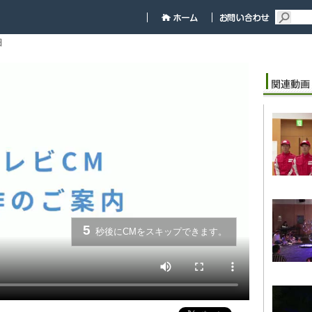
細
5
秒後にCMをスキップできます。