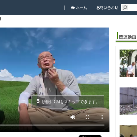
細
5
秒後にCMをスキップできます。