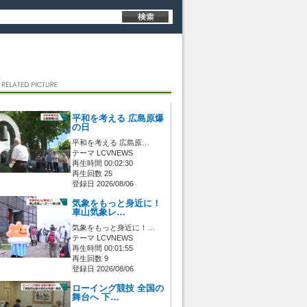
平和を考える 広島原爆
の日
平和を考える 広島原…
テーマ LCVNEWS
再生時間 00:02:30
再生回数 25
登録日 2026/08/06
気象をもっと身近に！
車山気象レ…
気象をもっと身近に！…
テーマ LCVNEWS
再生時間 00:01:55
再生回数 9
登録日 2026/08/06
ローイング競技 全国の
舞台へ 下…