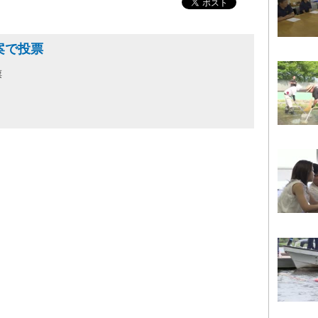
案で投票
票