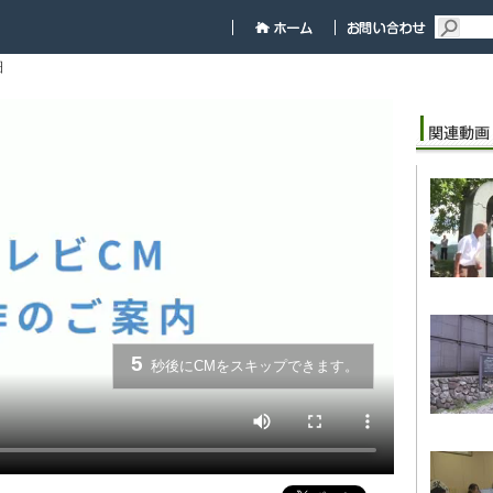
細
5
秒後にCMをスキップできます。