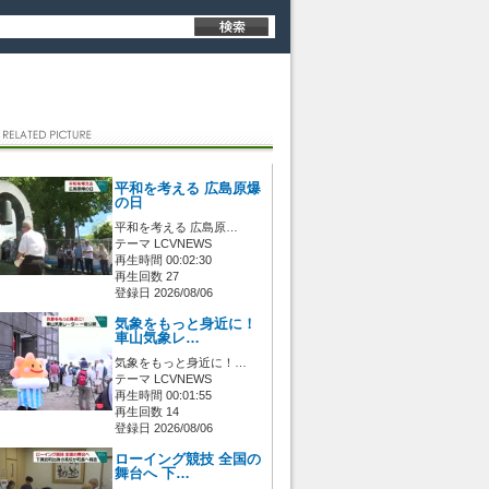
平和を考える 広島原爆
の日
平和を考える 広島原…
テーマ LCVNEWS
再生時間 00:02:30
再生回数 27
登録日 2026/08/06
気象をもっと身近に！
車山気象レ…
気象をもっと身近に！…
テーマ LCVNEWS
再生時間 00:01:55
再生回数 14
登録日 2026/08/06
ローイング競技 全国の
舞台へ 下…