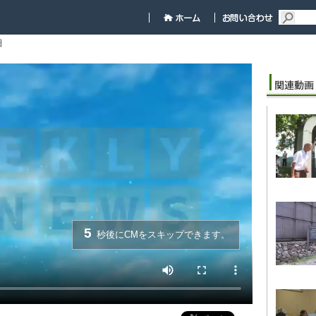
細
5
秒後にCMをスキップできます。