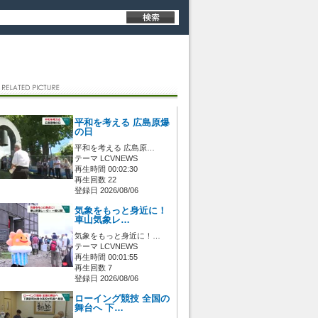
平和を考える 広島原爆
の日
平和を考える 広島原…
テーマ LCVNEWS
再生時間 00:02:30
再生回数 22
登録日 2026/08/06
気象をもっと身近に！
車山気象レ…
気象をもっと身近に！…
テーマ LCVNEWS
再生時間 00:01:55
再生回数 7
登録日 2026/08/06
ローイング競技 全国の
舞台へ 下…