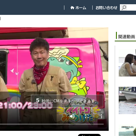
細
5
秒後にCMをスキップできます。