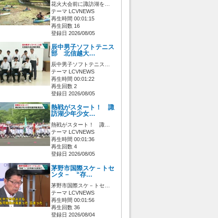
花火大会前に諏訪湖を…
テーマ LCVNEWS
再生時間 00:01:15
再生回数 16
登録日 2026/08/05
辰中男子ソフトテニス
部 北信越大…
辰中男子ソフトテニス…
テーマ LCVNEWS
再生時間 00:01:22
再生回数 2
登録日 2026/08/05
熱戦がスタート！ 諏
訪湖少年少女…
熱戦がスタート！ 諏…
テーマ LCVNEWS
再生時間 00:01:36
再生回数 4
登録日 2026/08/05
茅野市国際スケ－トセ
ンタ－ “存…
茅野市国際スケ－トセ…
テーマ LCVNEWS
再生時間 00:01:56
再生回数 36
登録日 2026/08/04