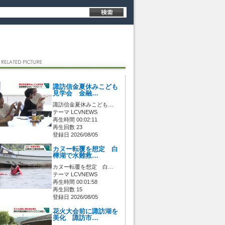
諏訪信金夏休みこども
見学会 金融…
諏訪信金夏休みこども…
テーマ LCVNEWS
再生時間 00:02:11
再生回数 23
登録日 2026/08/05
カヌー転覆を想定 白
樺湖で水難救…
カヌー転覆を想定 白…
テーマ LCVNEWS
再生時間 00:01:58
再生回数 15
登録日 2026/08/05
花火大会前に諏訪湖を
美化 諏訪市…