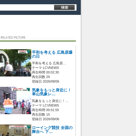
平和を考える 広島原爆
の日
平和を考える 広島原…
テーマ LCVNEWS
再生時間 00:02:30
再生回数 29
登録日 2026/08/06
気象をもっと身近に！
車山気象レ…
気象をもっと身近に！…
テーマ LCVNEWS
再生時間 00:01:55
再生回数 15
登録日 2026/08/06
ローイング競技 全国の
舞台へ 下…