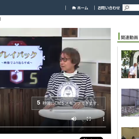
細
5
秒後にCMをスキップできます。