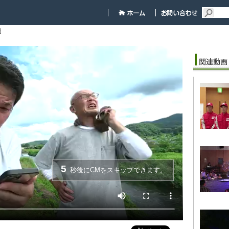
細
5
秒後にCMをスキップできます。