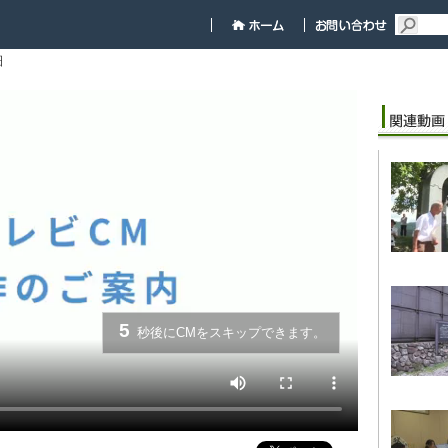
細
5
秒後にCMをスキップできます。