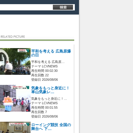
平和を考える 広島原爆
の日
平和を考える 広島原…
テーマ LCVNEWS
再生時間 00:02:30
再生回数 22
登録日 2026/08/06
気象をもっと身近に！
車山気象レ…
気象をもっと身近に！…
テーマ LCVNEWS
再生時間 00:01:55
再生回数 7
登録日 2026/08/06
ローイング競技 全国の
舞台へ 下…