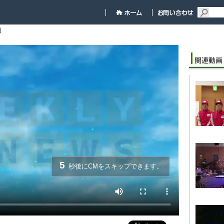
細
5
秒後にCMをスキップできます。