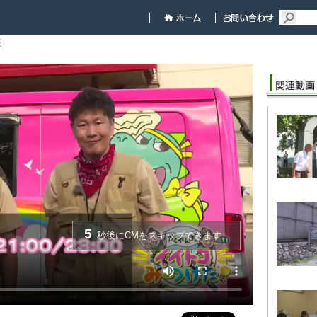
細
5
秒後にCMをスキップできます。