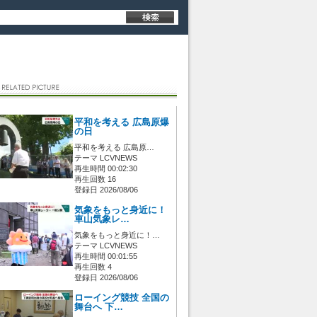
平和を考える 広島原爆
の日
平和を考える 広島原…
テーマ LCVNEWS
再生時間 00:02:30
再生回数 16
登録日 2026/08/06
気象をもっと身近に！
車山気象レ…
気象をもっと身近に！…
テーマ LCVNEWS
再生時間 00:01:55
再生回数 4
登録日 2026/08/06
ローイング競技 全国の
舞台へ 下…