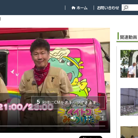
細
5
秒後にCMをスキップできます。