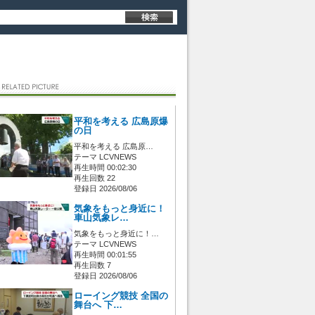
平和を考える 広島原爆
の日
平和を考える 広島原…
テーマ LCVNEWS
再生時間 00:02:30
再生回数 22
登録日 2026/08/06
気象をもっと身近に！
車山気象レ…
気象をもっと身近に！…
テーマ LCVNEWS
再生時間 00:01:55
再生回数 7
登録日 2026/08/06
ローイング競技 全国の
舞台へ 下…