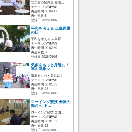
安全安心知恵袋 夏場…
テーマ LCVNEWS
再生時間 00:04:17
再生回数 5
登録日 2026/08/07
平和を考える 広島原爆
の日
平和を考える 広島原…
テーマ LCVNEWS
再生時間 00:02:30
再生回数 36
登録日 2026/08/06
気象をもっと身近に！
車山気象レ…
気象をもっと身近に！…
テーマ LCVNEWS
再生時間 00:01:55
再生回数 17
登録日 2026/08/06
ローイング競技 全国の
舞台へ 下…
ローイング競技 全国…
テーマ LCVNEWS
再生時間 00:01:52
再生回数 15
登録日 2026/08/06