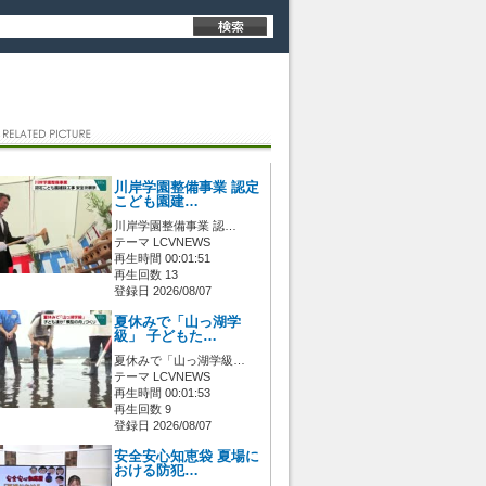
川岸学園整備事業 認定
こども園建…
川岸学園整備事業 認…
テーマ LCVNEWS
再生時間 00:01:51
再生回数 13
登録日 2026/08/07
夏休みで「山っ湖学
級」 子どもた…
夏休みで「山っ湖学級…
テーマ LCVNEWS
再生時間 00:01:53
再生回数 9
登録日 2026/08/07
安全安心知恵袋 夏場に
おける防犯…