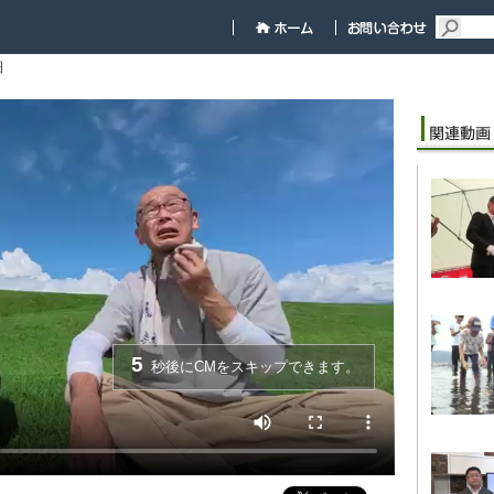
細
5
秒後にCMをスキップできます。