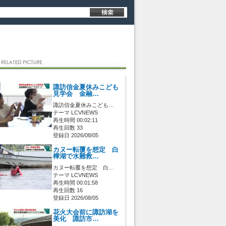
諏訪信金夏休みこども
見学会 金融…
諏訪信金夏休みこども…
テーマ LCVNEWS
再生時間 00:02:11
再生回数 33
登録日 2026/08/05
カヌー転覆を想定 白
樺湖で水難救…
カヌー転覆を想定 白…
テーマ LCVNEWS
再生時間 00:01:58
再生回数 16
登録日 2026/08/05
花火大会前に諏訪湖を
美化 諏訪市…