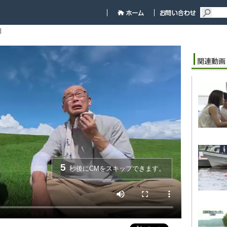
細
5
秒後にCMをスキップできます。