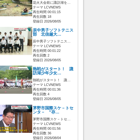
花火大会前に諏訪湖を…
テーマ LCVNEWS
再生時間 00:01:15
再生回数 18
登録日 2026/08/05
辰中男子ソフトテニス
部 北信越大…
辰中男子ソフトテニス…
テーマ LCVNEWS
再生時間 00:01:22
再生回数 2
登録日 2026/08/05
熱戦がスタート！ 諏
訪湖少年少女…
熱戦がスタート！ 諏…
テーマ LCVNEWS
再生時間 00:01:36
再生回数 4
登録日 2026/08/05
茅野市国際スケ－トセ
ンタ－ “存…
茅野市国際スケ－トセ…
テーマ LCVNEWS
再生時間 00:01:56
再生回数 36
登録日 2026/08/04