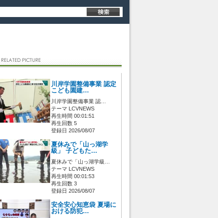
川岸学園整備事業 認定
こども園建…
川岸学園整備事業 認…
テーマ LCVNEWS
再生時間 00:01:51
再生回数 5
登録日 2026/08/07
夏休みで「山っ湖学
級」 子どもた…
夏休みで「山っ湖学級…
テーマ LCVNEWS
再生時間 00:01:53
再生回数 3
登録日 2026/08/07
安全安心知恵袋 夏場に
おける防犯…