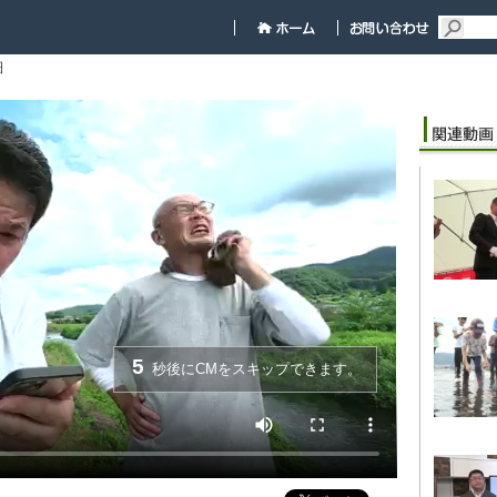
細
5
秒後にCMをスキップできます。