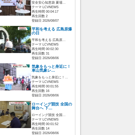
安全安心知恵袋 夏場…
テーマ LCVNEWS
再生時間 00:04:17
再生回数 2
登録日 2026/08/07
平和を考える 広島原爆
の日
平和を考える 広島原…
テーマ LCVNEWS
再生時間 00:02:30
再生回数 31
登録日 2026/08/06
気象をもっと身近に！
車山気象レ…
気象をもっと身近に！…
テーマ LCVNEWS
再生時間 00:01:55
再生回数 16
登録日 2026/08/06
ローイング競技 全国の
舞台へ 下…
ローイング競技 全国…
テーマ LCVNEWS
再生時間 00:01:52
再生回数 14
登録日 2026/08/06