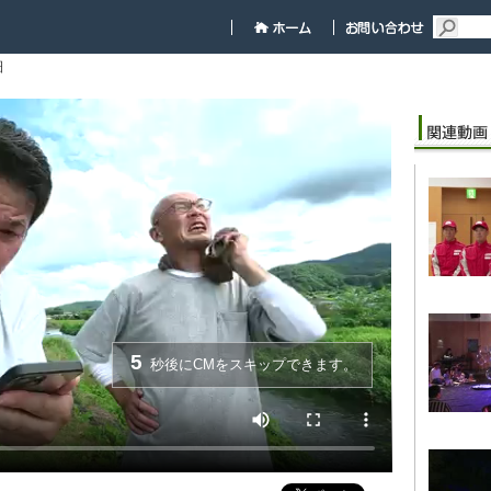
細
5
秒後にCMをスキップできます。