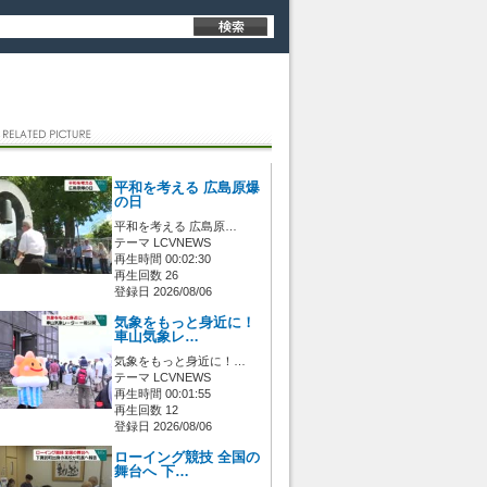
平和を考える 広島原爆
の日
平和を考える 広島原…
テーマ LCVNEWS
再生時間 00:02:30
再生回数 26
登録日 2026/08/06
気象をもっと身近に！
車山気象レ…
気象をもっと身近に！…
テーマ LCVNEWS
再生時間 00:01:55
再生回数 12
登録日 2026/08/06
ローイング競技 全国の
舞台へ 下…