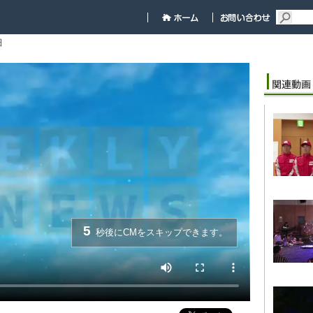
細
5
秒後にCMをスキップできます。