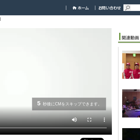
細
5
秒後にCMをスキップできます。