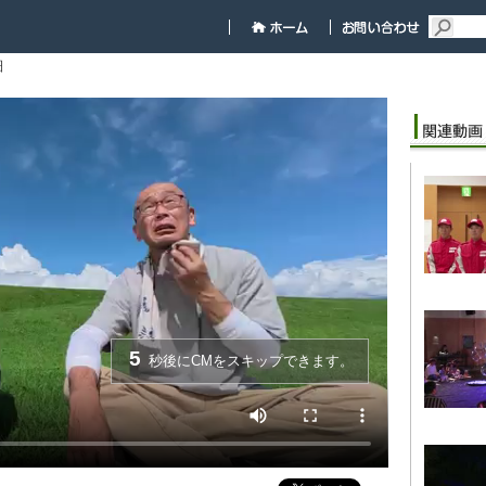
細
5
秒後にCMをスキップできます。