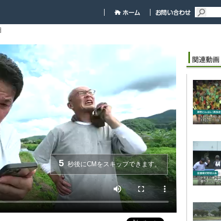
細
5
秒後にCMをスキップできます。