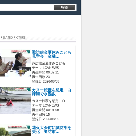
諏訪信金夏休みこども
見学会 金融…
諏訪信金夏休みこども…
テーマ LCVNEWS
再生時間 00:02:11
再生回数 23
登録日 2026/08/05
カヌー転覆を想定 白
樺湖で水難救…
カヌー転覆を想定 白…
テーマ LCVNEWS
再生時間 00:01:58
再生回数 15
登録日 2026/08/05
花火大会前に諏訪湖を
美化 諏訪市…