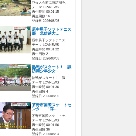
花火大会前に諏訪湖を…
テーマ LCVNEWS
再生時間 00:01:15
再生回数 16
登録日 2026/08/05
辰中男子ソフトテニス
部 北信越大…
辰中男子ソフトテニス…
テーマ LCVNEWS
再生時間 00:01:22
再生回数 2
登録日 2026/08/05
熱戦がスタート！ 諏
訪湖少年少女…
熱戦がスタート！ 諏…
テーマ LCVNEWS
再生時間 00:01:36
再生回数 4
登録日 2026/08/05
茅野市国際スケ－トセ
ンタ－ “存…
茅野市国際スケ－トセ…
テーマ LCVNEWS
再生時間 00:01:56
再生回数 36
登録日 2026/08/04