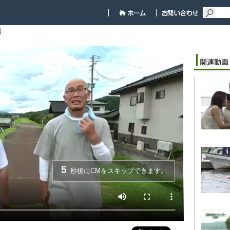
細
5
秒後にCMをスキップできます。