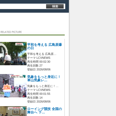
平和を考える 広島原爆
の日
平和を考える 広島原…
テーマ LCVNEWS
再生時間 00:02:30
再生回数 27
登録日 2026/08/06
気象をもっと身近に！
車山気象レ…
気象をもっと身近に！…
テーマ LCVNEWS
再生時間 00:01:55
再生回数 14
登録日 2026/08/06
ローイング競技 全国の
舞台へ 下…