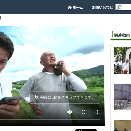
細
5
秒後にCMをスキップできます。