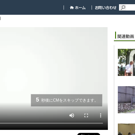
細
5
秒後にCMをスキップできます。