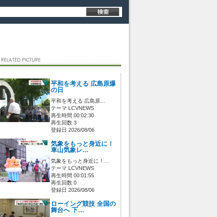
平和を考える 広島原爆
の日
平和を考える 広島原…
テーマ LCVNEWS
再生時間 00:02:30
再生回数 3
登録日 2026/08/06
気象をもっと身近に！
車山気象レ…
気象をもっと身近に！…
テーマ LCVNEWS
再生時間 00:01:55
再生回数 0
登録日 2026/08/06
ローイング競技 全国の
舞台へ 下…