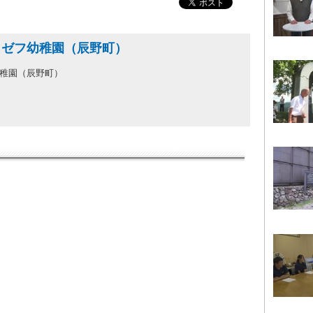
ヨゼフ幼稚園（辰野町）
稚園（辰野町）