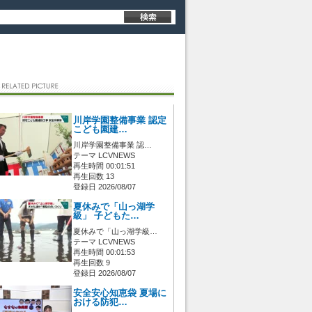
川岸学園整備事業 認定
こども園建…
川岸学園整備事業 認…
テーマ LCVNEWS
再生時間 00:01:51
再生回数 13
登録日 2026/08/07
夏休みで「山っ湖学
級」 子どもた…
夏休みで「山っ湖学級…
テーマ LCVNEWS
再生時間 00:01:53
再生回数 9
登録日 2026/08/07
安全安心知恵袋 夏場に
おける防犯…