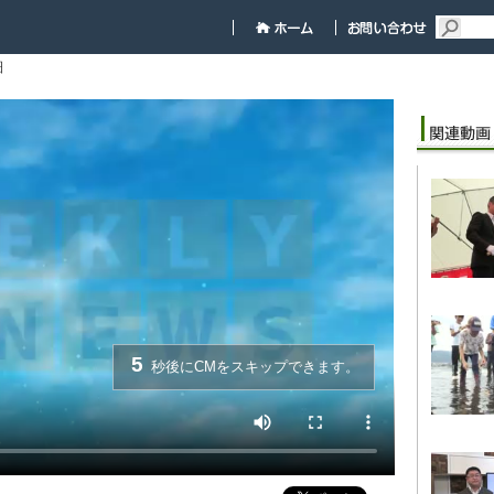
細
5
秒後にCMをスキップできます。