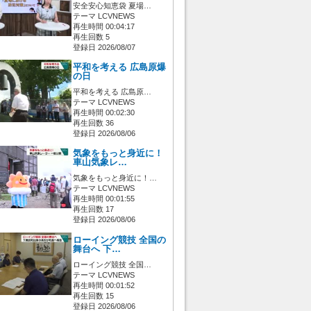
安全安心知恵袋 夏場…
テーマ LCVNEWS
再生時間 00:04:17
再生回数 5
登録日 2026/08/07
平和を考える 広島原爆
の日
平和を考える 広島原…
テーマ LCVNEWS
再生時間 00:02:30
再生回数 36
登録日 2026/08/06
気象をもっと身近に！
車山気象レ…
気象をもっと身近に！…
テーマ LCVNEWS
再生時間 00:01:55
再生回数 17
登録日 2026/08/06
ローイング競技 全国の
舞台へ 下…
ローイング競技 全国…
テーマ LCVNEWS
再生時間 00:01:52
再生回数 15
登録日 2026/08/06